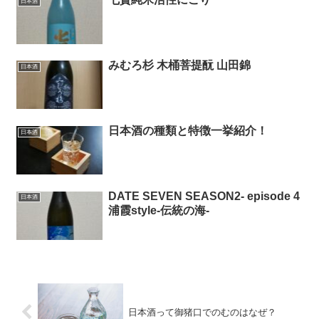
日本酒
みむろ杉 木桶菩提酛 山田錦
日本酒
日本酒の種類と特徴一挙紹介！
日本酒
DATE SEVEN SEASON2- episode 4
日本酒
浦霞style-伝統の海-
日本酒って御猪口でのむのはなぜ？