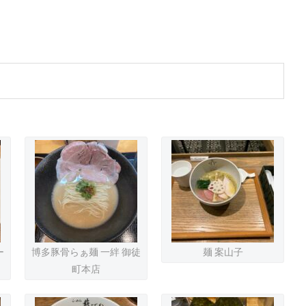
ー
博多豚骨らぁ麺 一絆 御徒
麺 案山子
町本店