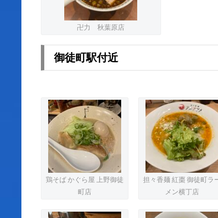
卍力 秋葉原店
御徒町駅付近
鶏そば かぐら屋 上野御徒
担々香麺 紅棗 御徒町ラ
町店
メン横丁店