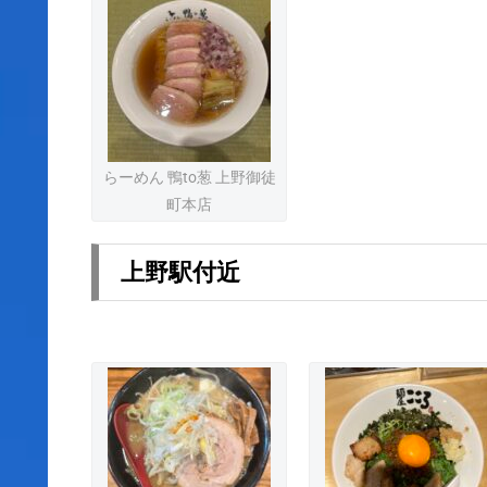
らーめん 鴨to葱 上野御徒
町本店
上野駅付近