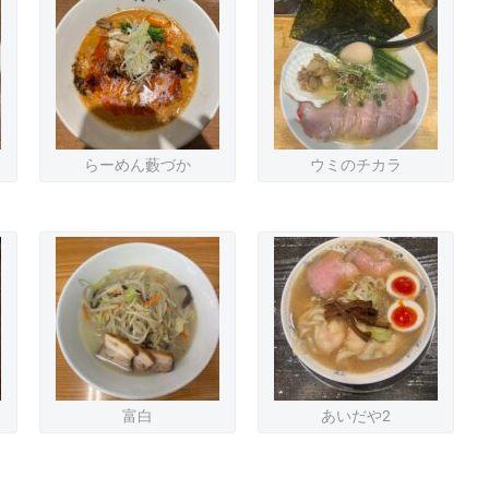
らーめん藪づか
ウミのチカラ
富白
あいだや2