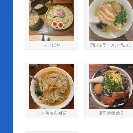
あいだや
鶏白湯ラーメン 鳥ぶし
えぞ菊 御徒町店
麺屋武蔵 武骨