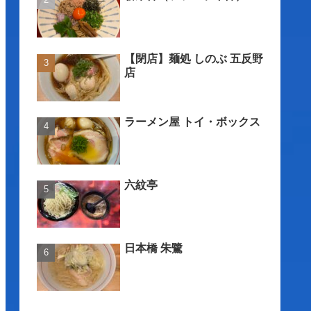
【閉店】麺処 しのぶ 五反野
店
ラーメン屋 トイ・ボックス
六紋亭
日本橋 朱鷺