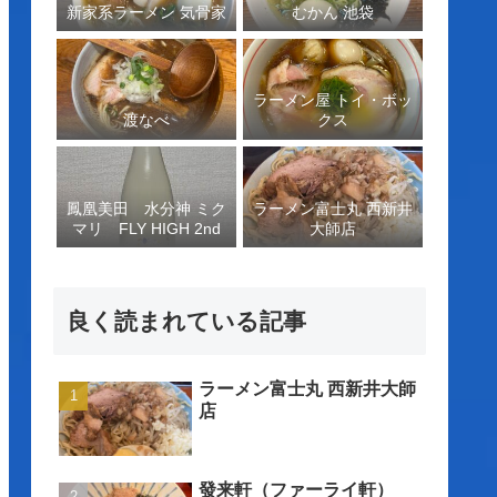
新家系ラーメン 気骨家
むかん 池袋
ラーメン屋 トイ・ボッ
渡なべ
クス
鳳凰美田 水分神 ミク
ラーメン富士丸 西新井
マリ FLY HIGH 2nd
大師店
良く読まれている記事
ラーメン富士丸 西新井大師
店
發来軒（ファーライ軒）