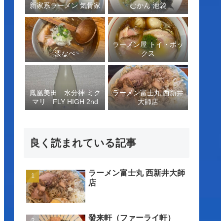
新家系ラーメン 気骨家
むかん 池袋
ラーメン屋 トイ・ボッ
渡なべ
クス
鳳凰美田 水分神 ミク
ラーメン富士丸 西新井
マリ FLY HIGH 2nd
大師店
良く読まれている記事
ラーメン富士丸 西新井大師
店
發来軒（ファーライ軒）