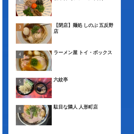
【閉店】麺処 しのぶ 五反野
店
ラーメン屋 トイ・ボックス
六紋亭
駄目な隣人 人形町店