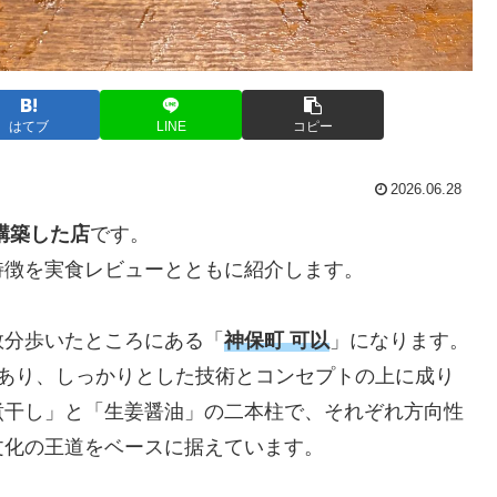
はてブ
LINE
コピー
2026.06.28
構築した店
です。
特徴を実食レビューとともに紹介します。
数分歩いたところにある「
神保町 可以
」になります。
であり、しっかりとした技術とコンセプトの上に成り
煮干し」と「生姜醤油」の二本柱で、それぞれ方向性
文化の王道をベースに据えています。