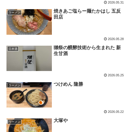
2026.05.31
焼きあご塩らー麺たかはし 五反
ラーメン
田店
2026.05.28
獺祭の醗酵技術から生まれた 新
日本酒
生甘酒
2026.05.25
つけめん 隆勝
ラーメン
2026.05.22
大塚や
ラーメン