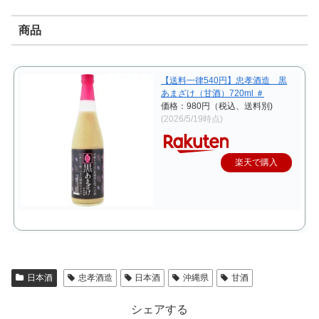
商品
【送料一律540円】忠孝酒造 黒
あまざけ（甘酒）720ml ＃
価格：980円（税込、送料別)
(2026/5/19時点)
楽天で購入
日本酒
忠孝酒造
日本酒
沖縄県
甘酒
シェアする