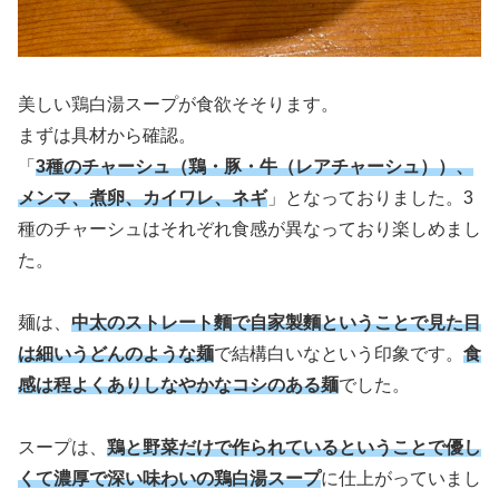
美しい鶏白湯スープが食欲そそります。
まずは具材から確認。
「
3種のチャーシュ（鶏・豚・牛（レアチャーシュ））、
メンマ、煮卵、カイワレ、ネギ
」となっておりました。3
種のチャーシュはそれぞれ食感が異なっており楽しめまし
た。
麺は、
中太のストレート麵で自家製麵ということで見た目
は細いうどんのような麺
で結構白いなという印象です。
食
感は程よくありしなやかなコシのある麺
でした。
スープは、
鶏と野菜だけで作られているということで優し
くて濃厚で深い味わいの鶏白湯スープ
に仕上がっていまし