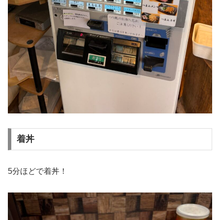
着丼
5分ほどで着丼！