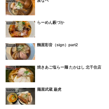
渡なべ
ラーメン
らーめん藪づか
ラーメン
麵屋彩音（sign）part2
ラーメン
焼きあご塩らー麺 たかはし 北千住店
ラーメン
麺屋武蔵 巌虎
ラーメン