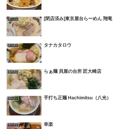
[閉店済み]東京屋台らーめん 翔竜
ラーメン
タナカタロウ
ラーメン
らぁ麺 貝屋の台所 匠大崎店
ラーメン
手打ち正麺 Hachimitsu（八光）
ラーメン
幸楽
ラーメン