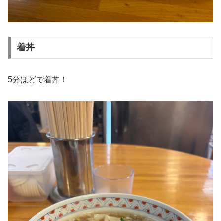
着丼
5分ほどで着丼！