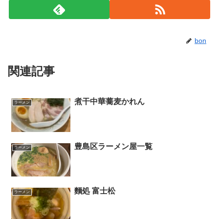
bon
関連記事
煮干中華蕎麦かれん
ラーメン
豊島区ラーメン屋一覧
ラーメン
麵処 富士松
ラーメン