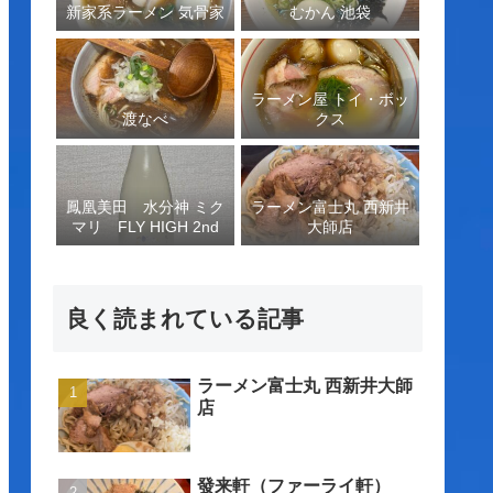
新家系ラーメン 気骨家
むかん 池袋
ラーメン屋 トイ・ボッ
渡なべ
クス
鳳凰美田 水分神 ミク
ラーメン富士丸 西新井
マリ FLY HIGH 2nd
大師店
良く読まれている記事
ラーメン富士丸 西新井大師
店
發来軒（ファーライ軒）