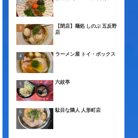
【閉店】麺処 しのぶ 五反野
店
ラーメン屋 トイ・ボックス
六紋亭
駄目な隣人 人形町店