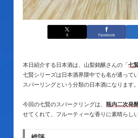
X
Facebook
本日紹介する日本酒は、山梨銘醸さんの「
七
七賢シリーズは日本酒界隈中でも名が通って
スパーリングという分類の日本酒になります
今回の七賢のスパークリングは、
瓶内二次発
せてくれて、フルーティーな香りに素晴らし
総評