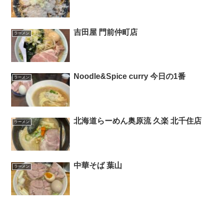
吉田屋 門前仲町店
ラーメン
Noodle&Spice curry 今日の1番
ラーメン
北海道らーめん奥原流 久楽 北千住店
ラーメン
中華そば 葉山
ラーメン