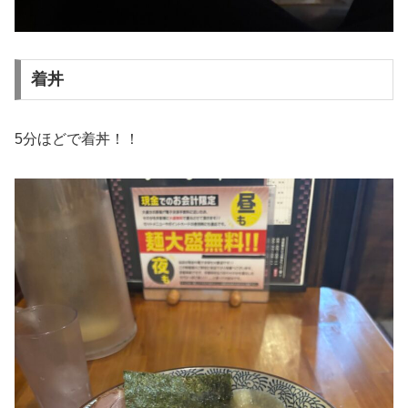
着丼
5分ほどで着丼！！