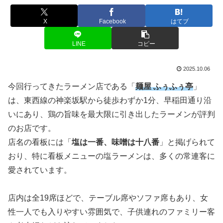
X
Facebook
はてブ
LINE
コピー
2025.10.06
今回行ってきたラーメン店である「
麺屋 ふぅふぅ亭
」
は、東西線の神楽坂駅から徒歩わずか1分、早稲田通り沿
いにあり、鶏の旨味を最大限に引き出したラーメンが評判
のお店です。
店名の看板には「
塩は一番、味噌は十八番
」と掲げられて
おり、特に看板メニューの塩ラーメンは、多くの常連客に
愛されています。
店内は全19席ほどで、テーブル席やソファ席もあり、女
性一人でも入りやすい雰囲気で、子供連れのファミリー客