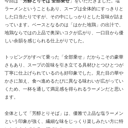
今回は「
芳醇とりそば 全部乗せ
」をいただきました。塩
ラーメンということもあり、スープは全体的にすっきりと
した口当たりですが、その中にしっかりとした旨味が詰ま
っています。ベースとなるのは「はかた地鶏」の出汁で、
地鶏ならではの上品で奥深いコクが広がり、一口目から優
しい余韻を感じられる仕上がりでした。
トッピングがすべて乗った「全部乗せ」だからこその豪華
さもあり、スープの旨味を引き立てる具材ひとつひとつが
丁寧に仕上げられているのも好印象でした。見た目の華や
かさに加え、食べ進めるたびに異なる味わいが広がってい
くため、一杯を通して満足感を得られるラーメンだと思い
ます。
全体として「芳醇とりそば」は、優雅で上品な塩ラーメン
という印象が強く、繊細な味をじっくり楽しみたい方に特