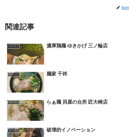
bon
関連記事
濃厚鶏麺 ゆきかげ 三ノ輪店
ラーメン
麺家 千祥
ラーメン
らぁ麺 貝屋の台所 匠大崎店
ラーメン
破壊的イノベーション
ラーメン