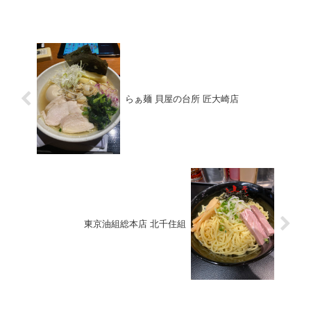
らぁ麺 貝屋の台所 匠大崎店
東京油組総本店 北千住組