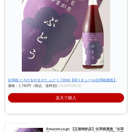
出羽桜 とろけるやまがた ぶどう 720ml【和リキュール/出羽桜酒造】
価格：1,760円（税込、送料別)
(2026/5/8時点)
楽天で購入
Amazon.co.jp: 【正規特約店】出羽桜酒造「出羽