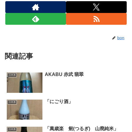
bon
関連記事
AKABU 赤武 翡翠
日本酒
「にごり酒」
日本酒
「萬歳楽 剱(つるぎ) 山廃純米」
日本酒