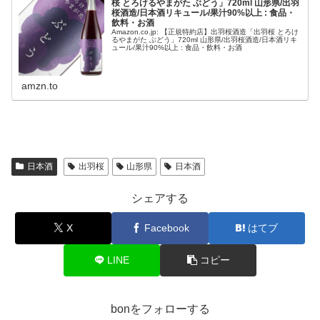
桜 とろけるやまがた ぶどう」720ml 山形県/出羽
桜酒造/日本酒リキュール/果汁90%以上 : 食品・
飲料・お酒
Amazon.co.jp: 【正規特約店】出羽桜酒造「出羽桜 とろけ
るやまがた ぶどう」720ml 山形県/出羽桜酒造/日本酒リキ
ュール/果汁90%以上 : 食品・飲料・お酒
amzn.to
日本酒
出羽桜
山形県
日本酒
シェアする
X
Facebook
はてブ
LINE
コピー
bonをフォローする