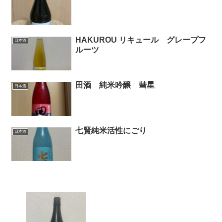
HAKUROU リキュール グレープフ
日本酒
ルーツ
田酒 純米吟醸 彗星
日本酒
七賢純米活性にごり
日本酒