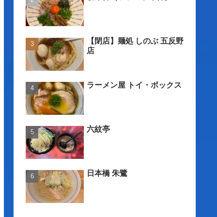
【閉店】麺処 しのぶ 五反野
店
ラーメン屋 トイ・ボックス
六紋亭
日本橋 朱鷺