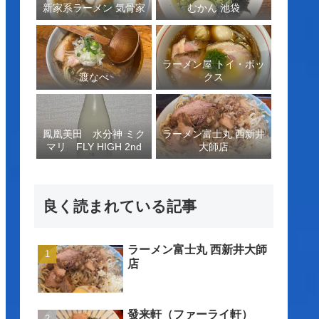
新家系ラーメン 気骨家
むかん 池袋
ラーメン屋 トイ・ボッ
渡なべ
クス
鳳凰美田 水分神 ミク
ラーメン富士丸 西新井
マリ FLY HIGH 2nd
大師店
良く読まれている記事
ラーメン富士丸 西新井大師
店
發来軒（ファーライ軒）