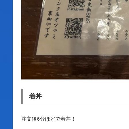
着丼
注文後6分ほどで着丼！