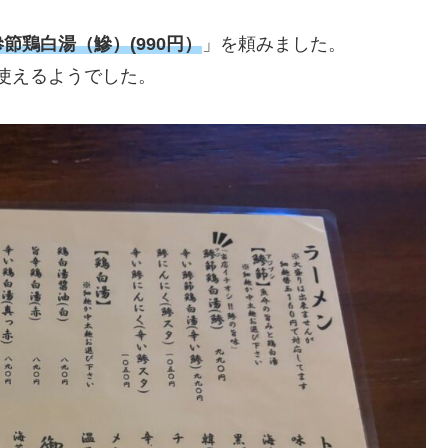
鰺節鶏白湯（鰺）(990円）
」を頼みました。
は使えるようでした。