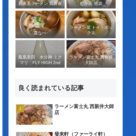
新家系ラーメン 気骨家
むかん 池袋
ラーメン屋 トイ・ボッ
渡なべ
クス
鳳凰美田 水分神 ミク
ラーメン富士丸 西新井
マリ FLY HIGH 2nd
大師店
良く読まれている記事
ラーメン富士丸 西新井大師
店
發来軒（ファーライ軒）