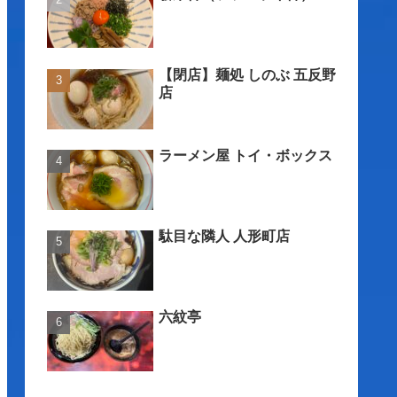
【閉店】麺処 しのぶ 五反野
店
ラーメン屋 トイ・ボックス
駄目な隣人 人形町店
六紋亭