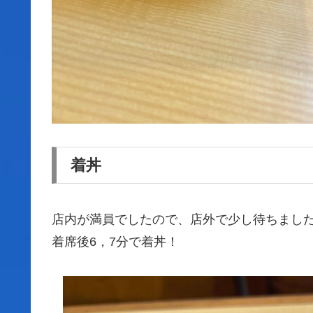
着丼
店内が満員でしたので、店外で少し待ちまし
着席後6，7分で着丼！