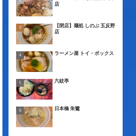
店
【閉店】麺処 しのぶ 五反野
店
ラーメン屋 トイ・ボックス
六紋亭
日本橋 朱鷺