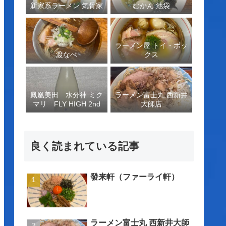
新家系ラーメン 気骨家
むかん 池袋
ラーメン屋 トイ・ボッ
渡なべ
クス
鳳凰美田 水分神 ミク
ラーメン富士丸 西新井
マリ FLY HIGH 2nd
大師店
良く読まれている記事
發来軒（ファーライ軒）
ラーメン富士丸 西新井大師