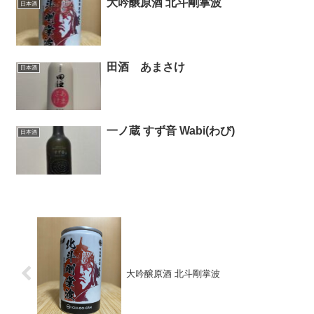
大吟醸原酒 北斗剛掌波
日本酒
田酒 あまさけ
日本酒
一ノ蔵 すず音 Wabi(わび)
日本酒
大吟醸原酒 北斗剛掌波