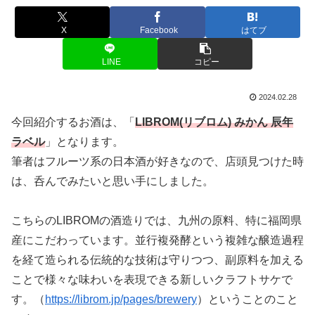
X
Facebook
はてブ
LINE
コピー
2024.02.28
今回紹介するお酒は、「
LIBROM(リブロム) みかん 辰年
ラベル
」となります。
筆者はフルーツ系の日本酒が好きなので、店頭見つけた時
は、呑んでみたいと思い手にしました。
こちらのLIBROMの酒造りでは、九州の原料、特に福岡県
産にこだわっています。並行複発酵という複雑な醸造過程
を経て造られる伝統的な技術は守りつつ、副原料を加える
ことで様々な味わいを表現できる新しいクラフトサケで
す。（
https://librom.jp/pages/brewery
）ということのこと