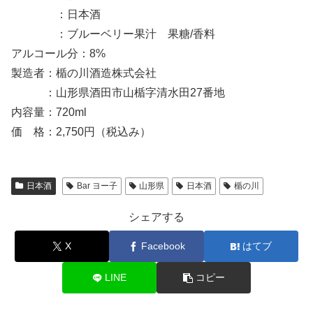
：日本酒
：ブルーベリー果汁 果糖/香料
アルコール分：8%
製造者：楯の川酒造株式会社
：山形県酒田市山楯字清水田27番地
内容量：720ml
価 格：2,750円（税込み）
日本酒
Bar ヨー子
山形県
日本酒
楯の川
シェアする
X
Facebook
はてブ
LINE
コピー