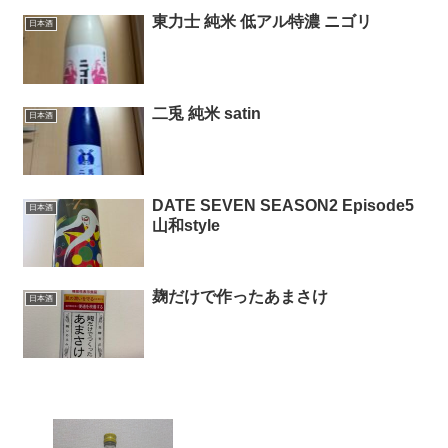
東力士 純米 低アル特濃 ニゴリ
日本酒
二兎 純米 satin
日本酒
DATE SEVEN SEASON2 Episode5
日本酒
山和style
麹だけで作ったあまさけ
日本酒