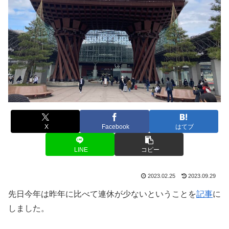
X
Facebook
はてブ
LINE
コピー
2023.02.25
2023.09.29
先日今年は昨年に比べて連休が少ないということを
記事
に
しました。