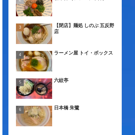
【閉店】麺処 しのぶ 五反野
店
ラーメン屋 トイ・ボックス
六紋亭
日本橋 朱鷺