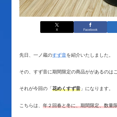
X
Facebook
先日、一ノ蔵の
すず音
を紹介いたしました。
その、すず音に期間限定の商品ががあるのは
それが今回の「
花めくすず音
」になります。
こちらは、
年２回春と冬に、期間限定、数量