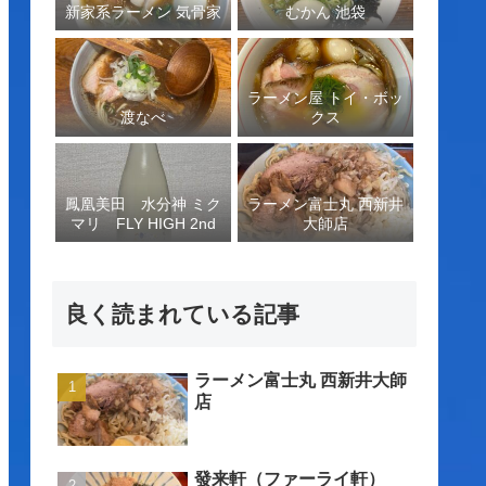
新家系ラーメン 気骨家
むかん 池袋
ラーメン屋 トイ・ボッ
渡なべ
クス
鳳凰美田 水分神 ミク
ラーメン富士丸 西新井
マリ FLY HIGH 2nd
大師店
良く読まれている記事
ラーメン富士丸 西新井大師
店
發来軒（ファーライ軒）