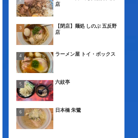
店
【閉店】麺処 しのぶ 五反野
店
ラーメン屋 トイ・ボックス
六紋亭
日本橋 朱鷺