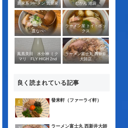
新家系ラーメン 気骨家
むかん 池袋
ラーメン屋 トイ・ボッ
渡なべ
クス
鳳凰美田 水分神 ミク
ラーメン富士丸 西新井
マリ FLY HIGH 2nd
大師店
良く読まれている記事
發来軒（ファーライ軒）
ラーメン富士丸 西新井大師