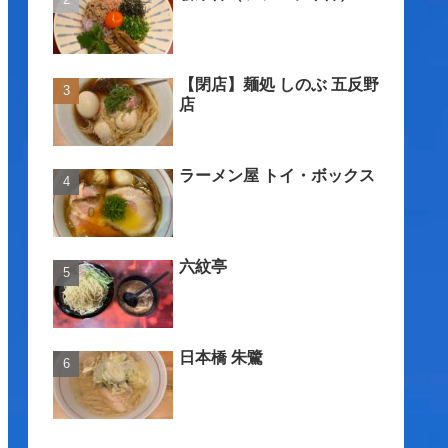
【閉店】麺処 しのぶ 五反野
店
ラーメン屋 トイ・ボックス
六紋亭
日本橋 朱鷺