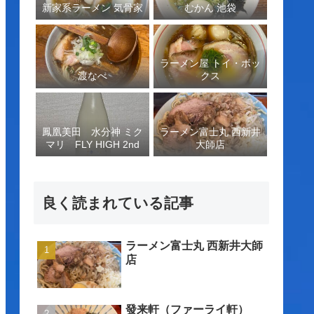
新家系ラーメン 気骨家
むかん 池袋
ラーメン屋 トイ・ボッ
渡なべ
クス
鳳凰美田 水分神 ミク
ラーメン富士丸 西新井
マリ FLY HIGH 2nd
大師店
良く読まれている記事
ラーメン富士丸 西新井大師
店
發来軒（ファーライ軒）