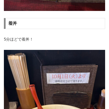
着丼
5分ほどで着丼！