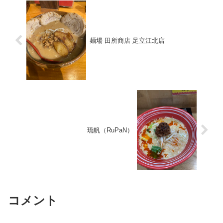
麺場 田所商店 足立江北店
琉帆（RuPaN）
コメント