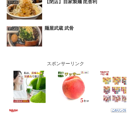
【閉店】自家製麺 毘舎利
ラーメン
麺屋武蔵 武骨
ラーメン
スポンサーリンク