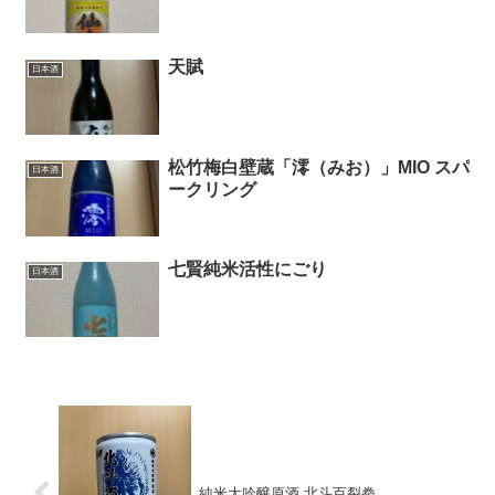
天賦
日本酒
松竹梅白壁蔵「澪（みお）」MIO スパ
日本酒
ークリング
七賢純米活性にごり
日本酒
純米大吟醸原酒 北斗百裂拳