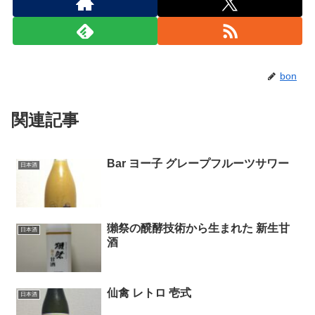
bon
関連記事
Bar ヨー子 グレープフルーツサワー
日本酒
獺祭の醗酵技術から生まれた 新生甘
日本酒
酒
仙禽 レトロ 壱式
日本酒