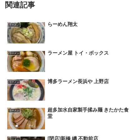
関連記事
らーめん翔太
ラーメン
ラーメン屋 トイ・ボックス
ラーメン
博多ラーメン長浜や 上野店
ラーメン
超多加水自家製手揉み麺 きたかた食
ラーメン
堂
[閉店]新橋 纏 不動前店
ラーメン