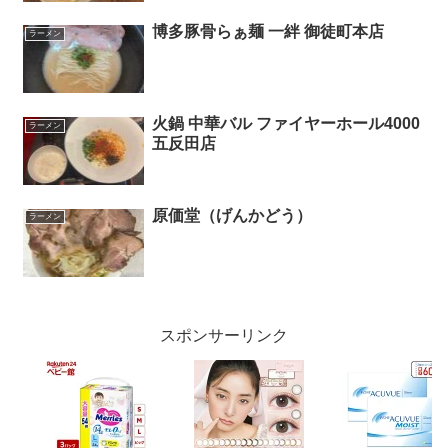
博多豚骨らぁ麺 一絆 御徒町本店
ラーメン
火鍋 中華バル ファイヤーホール4000
ラーメン
五反田店
原価堂（げんかどう）
ラーメン
スポンサーリンク