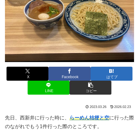
X
Facebook
はてブ
LINE
コピー
2023.03.26
2026.02.23
先日、西新井に行った時に、
らーめん桔梗と空
に行った際
のながれでもう1件行った際のところです。