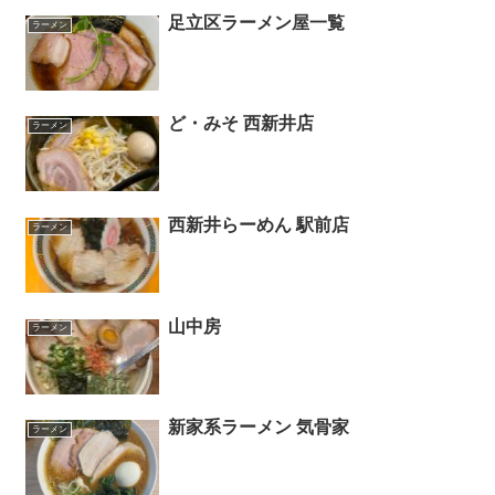
足立区ラーメン屋一覧
ラーメン
ど・みそ 西新井店
ラーメン
西新井らーめん 駅前店
ラーメン
山中房
ラーメン
新家系ラーメン 気骨家
ラーメン