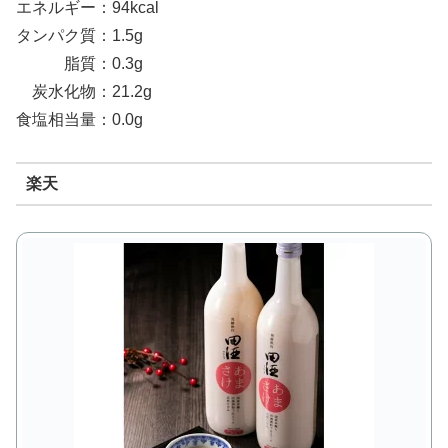
エネルギー：94kcal
タンパク質：1.5g
脂質：0.3g
炭水化物：21.2g
食塩相当量：0.0g
楽天