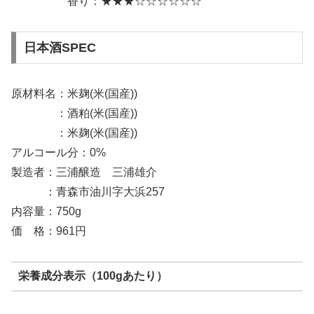
香り：★★★☆☆☆☆☆☆
日本酒SPEC
原材料名：米麹(米(国産))
：酒粕(米(国産))
：米麹(米(国産))
アルコール分：0%
製造者：三浦醸造 三浦雄介
：青森市油川字大浜257
内容量：750g
価 格：961円
栄養成分表示（100gあたり）