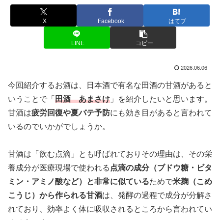
X
Facebook
はてブ
LINE
コピー
2026.06.06
今回紹介するお酒は、日本酒で有名な田酒の甘酒があると
いうことで「
田酒 あまさけ
」を紹介したいと思います。
甘酒は
疲労回復や夏バテ予防
にも効き目があると言われて
いるのでいかがでしょうか。
甘酒は「飲む点滴」とも呼ばれておりその理由は、その栄
養成分が医療現場で使われる
点滴の成分（ブドウ糖・ビタ
ミン・アミノ酸など）と非常に似ている
ためで
米麹（こめ
こうじ）から作られる甘酒
は、発酵の過程で成分が分解さ
れており、効率よく体に吸収されるところから言われてい