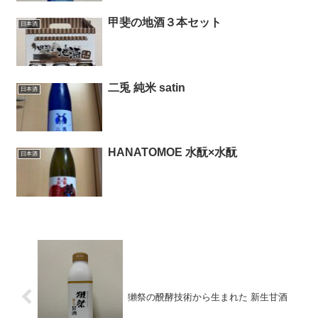
甲斐の地酒３本セット
日本酒
二兎 純米 satin
日本酒
HANATOMOE 水酛×水酛
日本酒
獺祭の醗酵技術から生まれた 新生甘酒